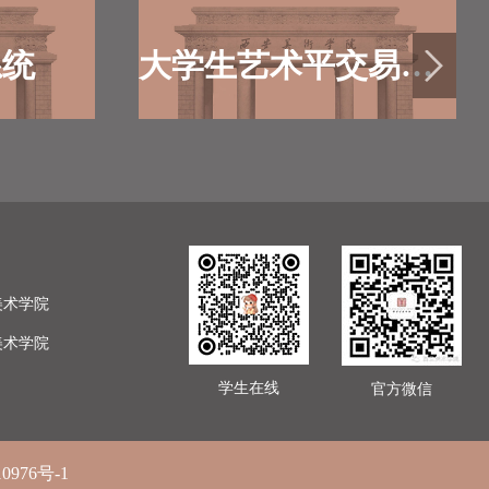
（陕财办教〔2020〕206号）《国务院关于建
立健全普通本科高校高等职业学校和中等职
业学校家庭经济困难学生资助政策体系的意
系统
大学生艺术平交易平台
见》(国发〔2007〕13号)精神，以及《西安
美术学院助学金评定办法》...
美术学院
美术学院
学生在线
官方微信
10976号-1