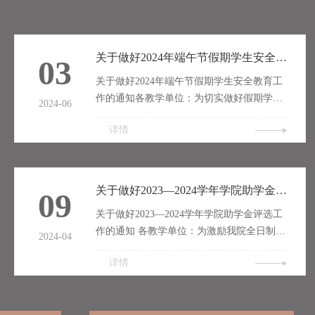
关于做好2024年端午节假期学生安全教育工作的通知
03
关于做好2024年端午节假期学生安全教育工
作的通知各教学单位：为切实做好假期学生
2024-06
安全教育工作，确保学生的人身和财产安
详情
全，维护校园安全稳定，请各教学单位参照
学院相关管理规定，对本单位全体学生进行
端午节前安全教育，现就有关工作安排通知
如下:1.各院系要在放假前召开学生安全教育
关于做好2023—2024学年学院助学金评选工作的通知
09
会议，重点加强学生的人身安全、交通安
关于做好2023—2024学年学院助学金评选工
全、消防安全、食品安全等教育。2.各院系
作的通知 各教学单位：为激励我院全日制本
做好学生端午节假期去向统计，全面了解掌
2024-04
科学生勤奋学习、努力进取，在德、智、
握假期学生的去向和留校情况，...
详情
体、美、劳等方面得到全面发展，根据《学
生资助资金管理办法》（财科教〔2021〕310
号）《陕西省学生资助专项资金管理办法》