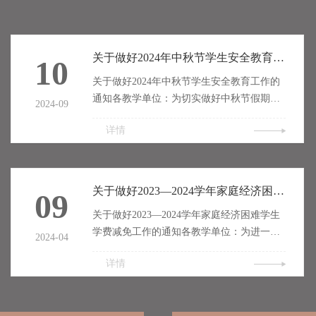
关于做好2024年中秋节学生安全教育工作的通知
10
关于做好2024年中秋节学生安全教育工作的
通知各教学单位：为切实做好中秋节假期学
2024-09
生安全教育工作，确保学生的人身和财产安
详情
全，维护校园安全稳定，请各教学单位参照
学院相关管理规定，对本单位全体学生进行
节前安全教育，现就有关工作安排通知如
下:1.各院系要在放假前召开学生安全教育会
关于做好2023—2024学年家庭经济困难学生学费减免工作的通知
09
议，重点加强学生的人身安全、交通安全、
关于做好2023—2024学年家庭经济困难学生
消防安全、食品安全等教育。2.各院系做好
学费减免工作的通知各教学单位：为进一步
学生中秋节假期去向统计，全面了解掌握假
2024-04
做好学院资助工作，切实帮助家庭经济困难
期学生的去向和留校情况，...
详情
学生顺利完成学业，不让任何一名学生因学
费问题不能完成学业，根据《国务院关于建
立健全普通本科高校高等职业学校和中等职