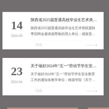
陕西省2025届普通高校毕业生艺术类联盟秋季招聘会邀请函
14
陕西省2025届普通高校毕业生艺术类联盟秋
季招聘会邀请函尊敬的用人单位：感谢贵单
2024-09
位多年来对我省高校毕业生就业工作的支
详情
持！为进一步做好2025届全省艺术类毕业生
就业工作，为艺术类方向毕业生提供更多的
就业岗位和就业机会，省教育厅决定联合全
省所有开设艺术类专业的高校，于2024年11
关于做好2024年“五一”劳动节学生安全教育工作的通知
23
月8日（星期五）召开“陕西省2025届普通高
关于做好2024年“五一”劳动节学生安全教育
校毕业生艺术类联盟秋季招聘会”，诚挚邀请
工作的通知各教学单位：根据学院《关于
社会各界用人单位招贤纳士。一、组织机构
2024-04
2024年“五一”劳动节放假安排的通知》要
主办单位：陕西省教育厅承办单位：...
详情
求，切实做好假期学生安全教育工作，确保
学生的人身和财产安全，维护校园安全稳
定，请各教学单位参照学院相关管理规定，